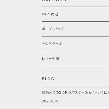
VAPE関連
バッテリーケース
ポーチ・バッグ
18650用
VAPEデバイス用スリーブ・ケース
ファスナーポーチ
その他グッズ
18350用
iStick Pico 75w
L字ファスナーポーチ
巾着バッグ
Tシャツ
レザー小物
iStick Pico 21700
財布・カード入れ
BLOG
Pico Squeeze(ピコンカー)
小銭入れ
キーケース
和柄入りの2つ折りパスケース＆インレイ仕
iStick Pico Plus
2026/5/6
カード入れ
キーホルダー