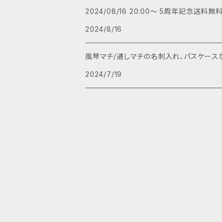
Eleaf Aster
2024/08/16 20:00～ 5周年記念送料無
がまぐち
レザーストラップ
2024/8/16
dotAIO
パスケース
名刺入れ
風琴マチ/通しマチの名刺入れ、パスケースなど
dotAIO mini
2024/7/19
LA PETITE BOX
Detonator
Cthulhu Tube Mod