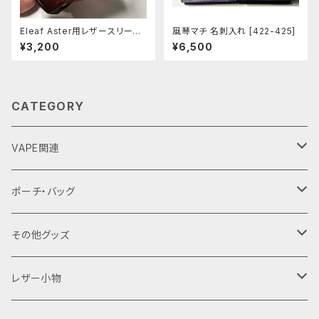
Eleaf Aster用レザースリーブ
風琴マチ 名刺入れ [422-425]
[404-as]
¥3,200
¥6,500
CATEGORY
VAPE関連
バッテリーケース
ポーチ・バッグ
18650用
VAPEデバイス用スリーブ・ケース
ファスナーポーチ
その他グッズ
18350用
iStick Pico 75w
L字ファスナーポーチ
巾着バッグ
Tシャツ
レザー小物
iStick Pico 21700