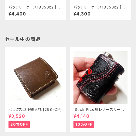
バッテリーケース18350x2 [BC
バッテリーケース18350x2 [BC
002]
001]
¥4,400
¥4,300
セール中の商品
ボックス型小銭入れ [298-CP]
iStick Pico用レザースリーブ
[381-pc]
¥3,520
¥4,140
20%OFF
10%OFF