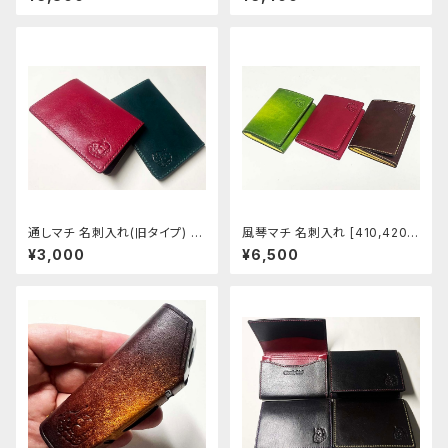
通しマチ 名刺入れ(旧タイプ) [4
風琴マチ 名刺入れ [410,420-
15-416]
421]
¥3,000
¥6,500