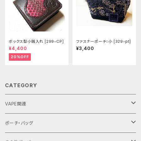
ボックス型小銭入れ [299-CP]
ファスナーポーチ：小 [329-pt]
¥4,400
¥3,400
20%OFF
CATEGORY
VAPE関連
バッテリーケース
ポーチ・バッグ
18650用