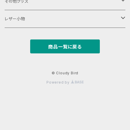
VAPEデバイス用スリーブ・ケース
ファスナーポーチ
その他グッズ
18350用
iStick Pico 75w
L字ファスナーポーチ
巾着バッグ
Tシャツ
レザー小物
iStick Pico 21700
財布・カード入れ
商品一覧に戻る
Pico Squeeze(ピコンカー)
小銭入れ
キーケース
iStick Pico Plus
カード入れ
キーホルダー
© Cloudy Bird
Powered by
Eleaf Aster
がまぐち
レザーストラップ
dotAIO
パスケース
名刺入れ
dotAIO mini