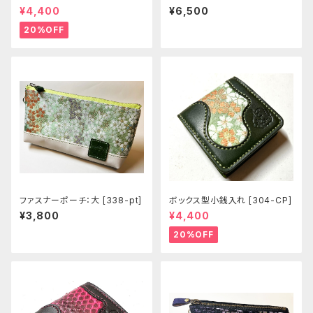
421]
¥4,400
¥6,500
20%OFF
ファスナーポーチ：大 [338-pt]
ボックス型小銭入れ [304-CP]
¥3,800
¥4,400
20%OFF