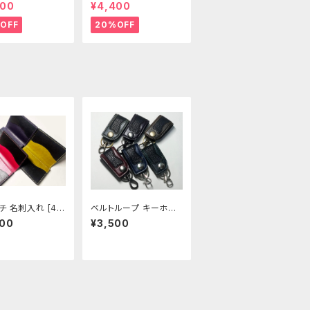
]
03-CP]
400
¥4,400
OFF
20%OFF
チ 名刺入れ [41
ベルトループ キーホル
]
ダー(サメ革) 全6色 [4
500
¥3,500
37-442]