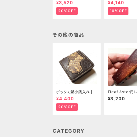
98-CP]
リーブ [381-pc
¥3,520
¥4,140
20%OFF
10%OFF
その他の商品
ボックス型小銭入れ [3
Eleaf Aster
00-CP]
スリーブ [403-a
¥4,400
¥3,200
20%OFF
CATEGORY