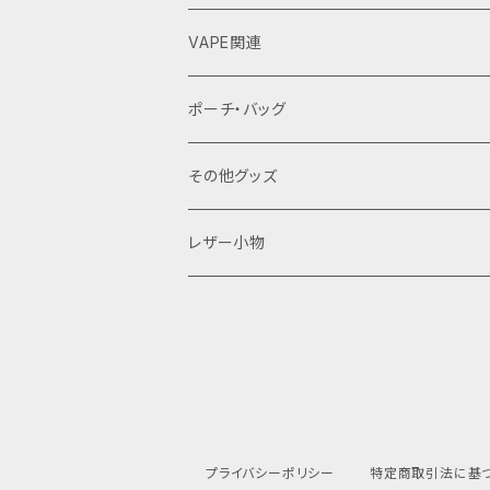
VAPE関連
バッテリーケース
ポーチ・バッグ
18650用
VAPEデバイス用スリーブ・ケース
ファスナーポーチ
その他グッズ
18350用
iStick Pico 75w
L字ファスナーポーチ
巾着バッグ
Tシャツ
レザー小物
iStick Pico 21700
財布・カード入れ
Pico Squeeze(ピコンカー)
小銭入れ
キーケース
iStick Pico Plus
カード入れ
キーホルダー
プライバシーポリシー
特定商取引法に基
Eleaf Aster