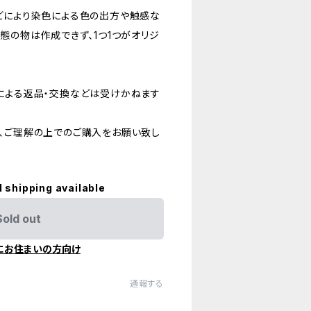
どにより染色による色の出方や触感な
態の物は作成できず、1つ1つがオリジ
による返品・交換などは受けかねます
、ご理解の上でのご購入をお願い致し
l shipping available
Sold out
にお住まいの方向け
通報する