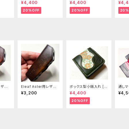
]
99-CP]
00-CP]
01-CP
¥4,400
¥4,400
¥4,
20%OFF
20%OFF
20%
用レザー
Eleaf Aster用レザー
ボックス型小銭入れ [3
通しマ
s]
スリーブ [401-as]
04-CP]
7-419
¥3,200
¥4,400
¥4,
20%OFF