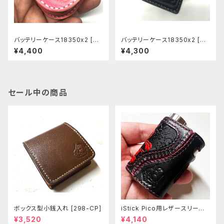
バッテリーケース18350x2 [BC
バッテリーケース18350x2 [BC
002]
001]
¥4,400
¥4,300
セール中の商品
ボックス型小銭入れ [298-CP]
iStick Pico用レザースリーブ
[381-pc]
¥3,520
¥4,140