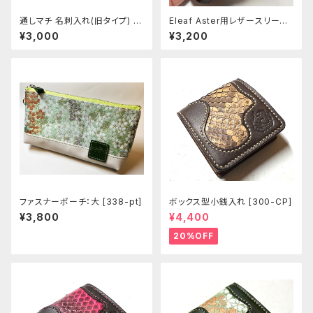
通しマチ 名刺入れ(旧タイプ) [4
Eleaf Aster用レザースリーブ
15-416]
[403-as]
¥3,000
¥3,200
ファスナーポーチ：大 [338-pt]
ボックス型小銭入れ [300-CP]
¥3,800
¥4,400
20%OFF