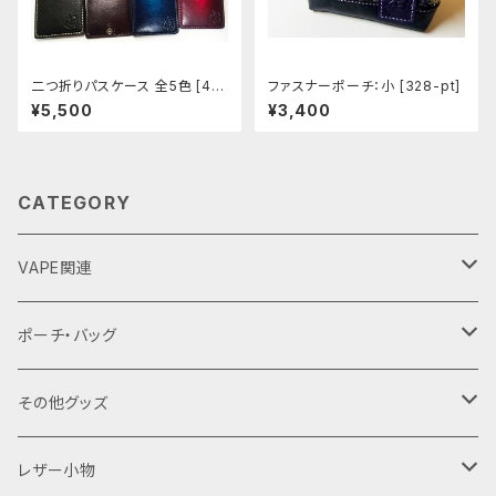
二つ折りパスケース 全5色 [44
ファスナーポーチ：小 [328-pt]
3-447]
¥5,500
¥3,400
CATEGORY
VAPE関連
バッテリーケース
ポーチ・バッグ
18650用
VAPEデバイス用スリーブ・ケース
ファスナーポーチ
その他グッズ
18350用
iStick Pico 75w
L字ファスナーポーチ
巾着バッグ
Tシャツ
レザー小物