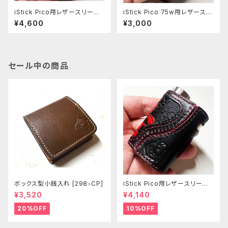
iStick Pico用レザースリーブ
iStick Pico 75w用レザースリ
[379-pc]
ーブ [407-pc]
¥4,600
¥3,000
セール中の商品
ボックス型小銭入れ [298-CP]
iStick Pico用レザースリーブ
[381-pc]
¥3,520
¥4,140
20%OFF
10%OFF