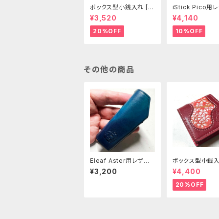
ボックス型小銭入れ [2
iStick Pico
98-CP]
リーブ [381-pc
¥3,520
¥4,140
20%OFF
10%OFF
その他の商品
Eleaf Aster用レザー
ボックス型小銭入
スリーブ [397-as]
01-CP]
¥3,200
¥4,400
20%OFF