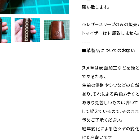
願い致します。
※レザースリーブのみの販売
トマイザーは付属致しません
----
■革製品についてのお願い
ヌメ革は表面加工などを殆
であるため、
生前の傷跡やシワなどの自
あり、それによる染色ムラな
あまり見苦しいものは弾いて
して捉えているので、そのま
予めご了承ください。
経年変化による色ツヤの変化
けたら幸いです。