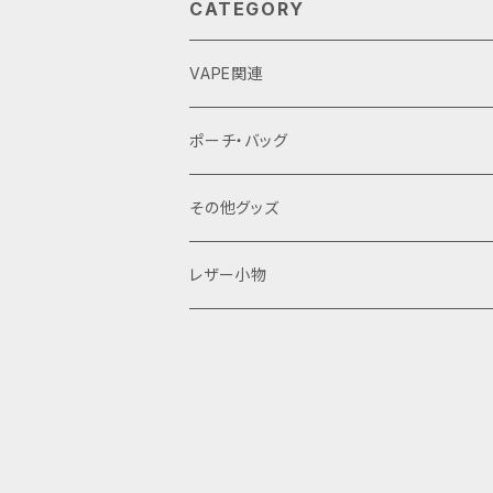
CATEGORY
VAPE関連
バッテリーケース
ポーチ・バッグ
18650用
VAPEデバイス用スリーブ・ケース
ファスナーポーチ
その他グッズ
18350用
iStick Pico 75w
L字ファスナーポーチ
巾着バッグ
Tシャツ
レザー小物
iStick Pico 21700
財布・カード入れ
Pico Squeeze(ピコンカー)
小銭入れ
キーケース
iStick Pico Plus
カード入れ
キーホルダー