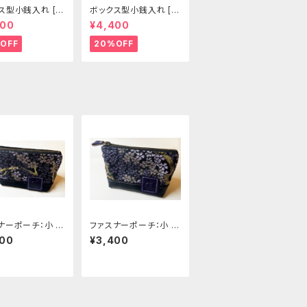
ス型小銭入れ [3
ボックス型小銭入れ [3
]
03-CP]
400
¥4,400
OFF
20%OFF
ナーポーチ：小 [3
ファスナーポーチ：小 [3
]
28-pt]
400
¥3,400