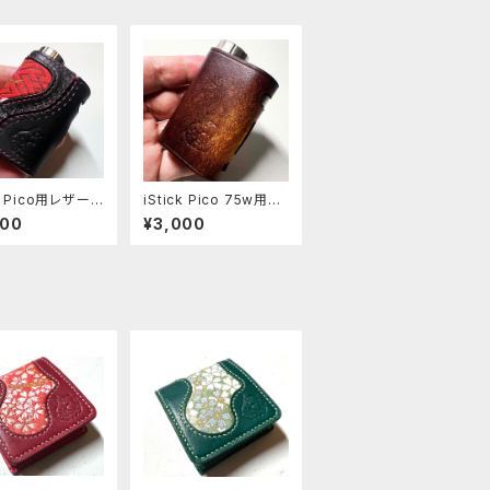
ck Pico用レザース
iStick Pico 75w用レ
[379-pc]
ザースリーブ [407-p
600
¥3,000
c]