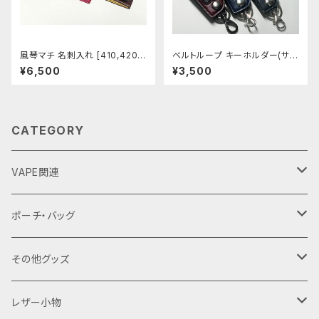
風琴マチ 名刺入れ [410,420-
ベルトループ キーホルダー(サメ
421]
革) 全6色 [437-442]
¥6,500
¥3,500
CATEGORY
VAPE関連
バッテリーケース
ポーチ・バッグ
18650用
VAPEデバイス用スリーブ・ケース
ファスナーポーチ
その他グッズ
18350用
iStick Pico 75w
L字ファスナーポーチ
巾着バッグ
Tシャツ
レザー小物