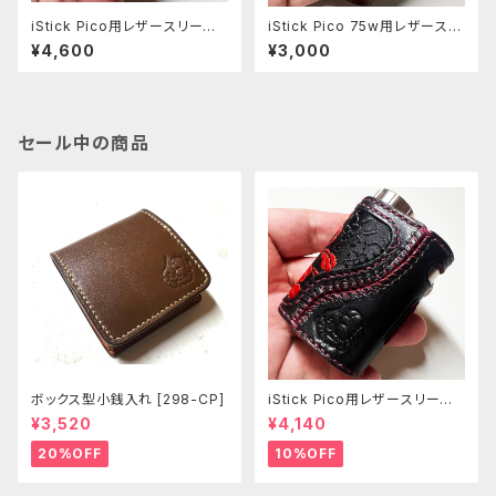
iStick Pico用レザースリーブ
iStick Pico 75w用レザースリ
[379-pc]
ーブ [407-pc]
¥4,600
¥3,000
セール中の商品
ボックス型小銭入れ [298-CP]
iStick Pico用レザースリーブ
[381-pc]
¥3,520
¥4,140
20%OFF
10%OFF