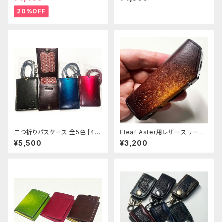
20%OFF
二つ折りパスケース 全5色 [44
Eleaf Aster用レザースリーブ
3-447]
[404-as]
¥5,500
¥3,200