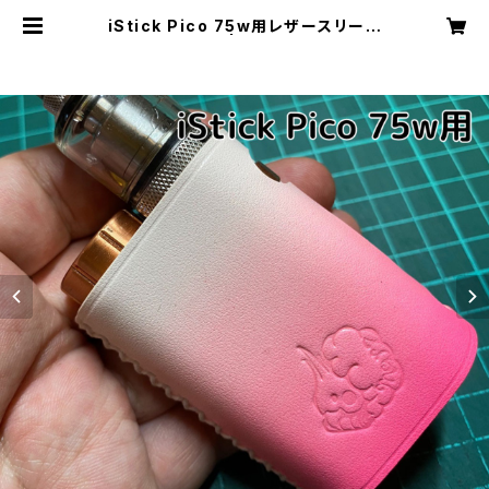
iStick Pico 75w用レザースリーブ
[095-pc] | Cloudy Bird