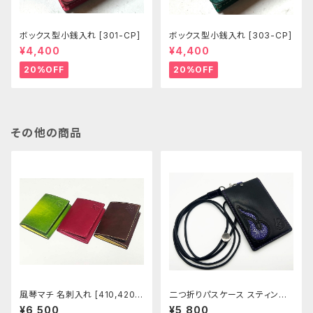
ボックス型小銭入れ [301-CP]
ボックス型小銭入れ [303-CP]
¥4,400
¥4,400
20%OFF
20%OFF
その他の商品
風琴マチ 名刺入れ [410,420-
二つ折りパスケース スティング
421]
レイ [448]
¥6,500
¥5,800