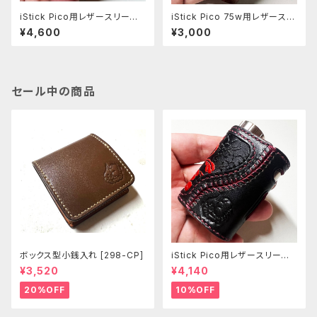
iStick Pico用レザースリーブ
iStick Pico 75w用レザースリ
[379-pc]
ーブ [407-pc]
¥4,600
¥3,000
セール中の商品
ボックス型小銭入れ [298-CP]
iStick Pico用レザースリーブ
[381-pc]
¥3,520
¥4,140
20%OFF
10%OFF