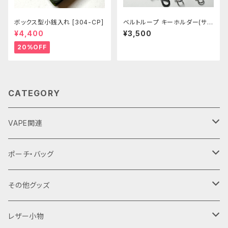
ボックス型小銭入れ [304-CP]
ベルトループ キーホルダー(サメ
革) 全6色 [437-442]
¥4,400
¥3,500
20%OFF
CATEGORY
VAPE関連
バッテリーケース
ポーチ・バッグ
18650用
VAPEデバイス用スリーブ・ケース
ファスナーポーチ
その他グッズ
18350用
iStick Pico 75w
L字ファスナーポーチ
巾着バッグ
Tシャツ
レザー小物