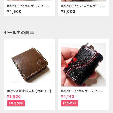
iStick Pico用レザースリーブ
iStick Pico 75w用レザースリ
[379-pc]
ーブ [407-pc]
¥4,600
¥3,000
セール中の商品
ボックス型小銭入れ [298-CP]
iStick Pico用レザースリーブ
[381-pc]
¥3,520
¥4,140
20%OFF
10%OFF