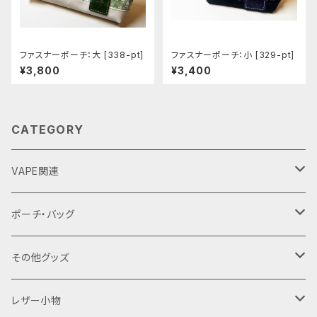
ファスナーポーチ：大 [338-pt]
ファスナーポーチ：小 [329-pt]
¥3,800
¥3,400
CATEGORY
VAPE関連
バッテリーケース
ポーチ・バッグ
18650用
VAPEデバイス用スリーブ・ケース
ファスナーポーチ
その他グッズ
18350用
iStick Pico 75w
L字ファスナーポーチ
巾着バッグ
Tシャツ
レザー小物