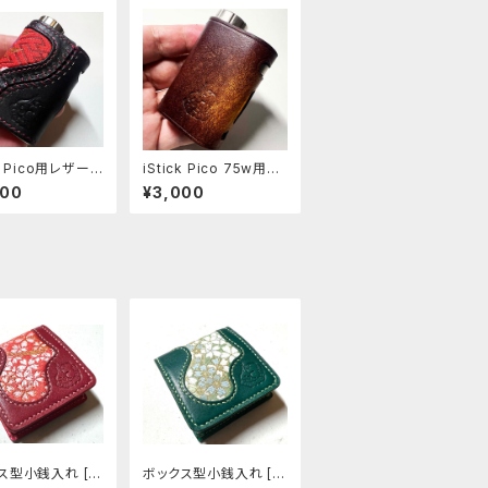
ck Pico用レザース
iStick Pico 75w用レ
[379-pc]
ザースリーブ [407-p
600
¥3,000
c]
ス型小銭入れ [3
ボックス型小銭入れ [3