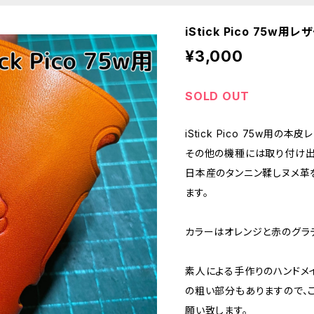
iStick Pico 75w用レ
¥3,000
SOLD OUT
iStick Pico 75w用の本
その他の機種には取り付け出
日本産のタンニン鞣しヌメ革
ます。
カラーはオレンジと赤のグラ
素人による手作りのハンドメ
の粗い部分もありますので、
願い致します。