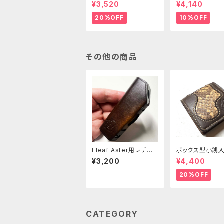
98-CP]
リーブ [381-pc
¥3,520
¥4,140
20%OFF
10%OFF
その他の商品
Eleaf Aster用レザー
ボックス型小銭入
スリーブ [401-as]
00-CP]
¥3,200
¥4,400
20%OFF
CATEGORY