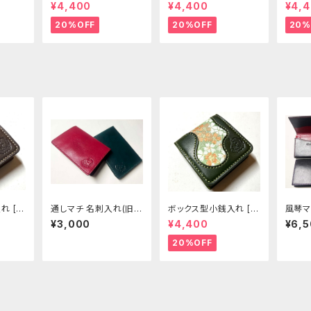
]
99-CP]
00-CP]
01-CP
¥4,400
¥4,400
¥4,
20%OFF
20%OFF
20%
れ [3
通しマチ 名刺入れ(旧タ
ボックス型小銭入れ [3
風琴マ
イプ) [415-416]
04-CP]
2-425
¥3,000
¥4,400
¥6,
20%OFF