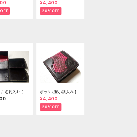
]
03-CP]
400
¥4,400
OFF
20%OFF
チ 名刺入れ [42
ボックス型小銭入れ [2
]
99-CP]
500
¥4,400
20%OFF