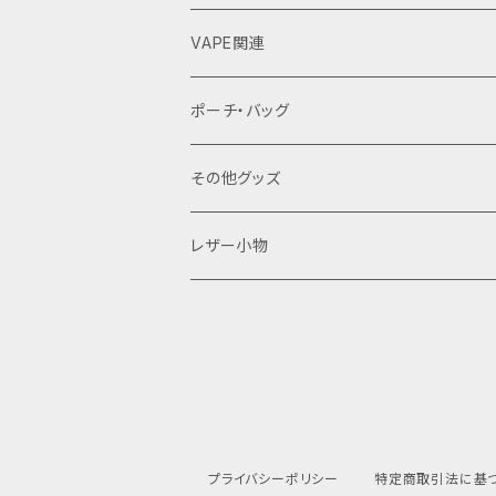
VAPE関連
バッテリーケース
ポーチ・バッグ
18650用
VAPEデバイス用スリーブ・ケース
ファスナーポーチ
その他グッズ
18350用
iStick Pico 75w
L字ファスナーポーチ
巾着バッグ
Tシャツ
レザー小物
iStick Pico 21700
財布・カード入れ
Pico Squeeze(ピコンカー)
小銭入れ
キーケース
iStick Pico Plus
カード入れ
キーホルダー
プライバシーポリシー
特定商取引法に基
Eleaf Aster