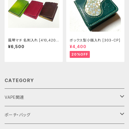
風琴マチ 名刺入れ [410,420-
ボックス型小銭入れ [303-CP]
421]
¥6,500
¥4,400
20%OFF
CATEGORY
VAPE関連
バッテリーケース
ポーチ・バッグ