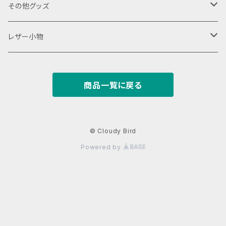
18650用
VAPEデバイス用スリーブ・ケース
ファスナーポーチ
その他グッズ
18350用
iStick Pico 75w
L字ファスナーポーチ
巾着バッグ
Tシャツ
レザー小物
iStick Pico 21700
財布・カード入れ
商品一覧に戻る
Pico Squeeze(ピコンカー)
小銭入れ
キーケース
iStick Pico Plus
カード入れ
キーホルダー
© Cloudy Bird
Powered by
Eleaf Aster
がまぐち
レザーストラップ
dotAIO
パスケース
名刺入れ
dotAIO mini