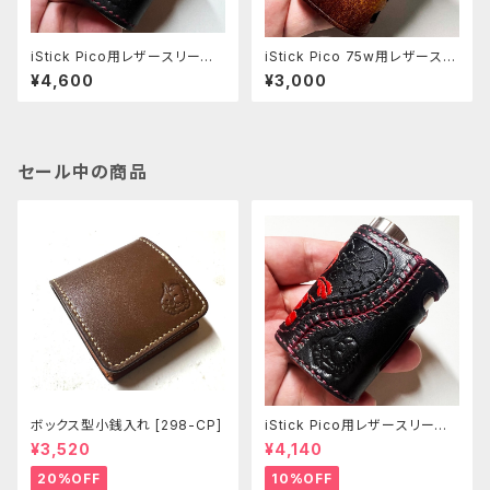
iStick Pico用レザースリーブ
iStick Pico 75w用レザースリ
[379-pc]
ーブ [407-pc]
¥4,600
¥3,000
セール中の商品
ボックス型小銭入れ [298-CP]
iStick Pico用レザースリーブ
[381-pc]
¥3,520
¥4,140
20%OFF
10%OFF