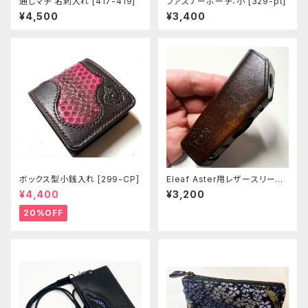
通しマチ 名刺入れ [417-419]
ファスナーポーチ：小 [329-pt]
¥4,500
¥3,400
ボックス型小銭入れ [299-CP]
Eleaf Aster用レザースリーブ
[401-as]
¥4,400
¥3,200
20%OFF