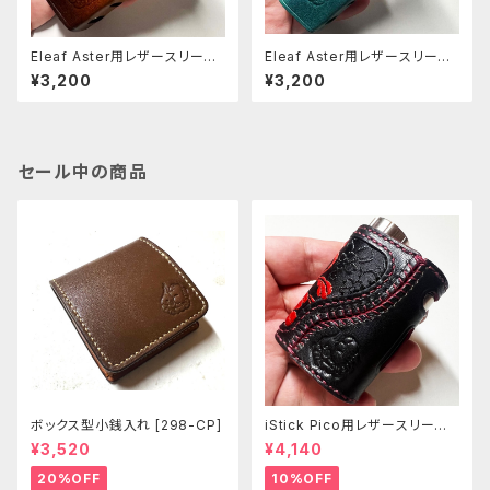
Eleaf Aster用レザースリーブ
Eleaf Aster用レザースリーブ
[402-as]
[398-as]
¥3,200
¥3,200
セール中の商品
ボックス型小銭入れ [298-CP]
iStick Pico用レザースリーブ
[381-pc]
¥3,520
¥4,140
20%OFF
10%OFF