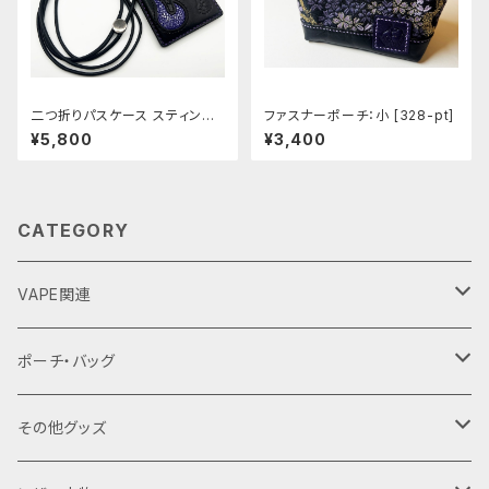
二つ折りパスケース スティング
ファスナーポーチ：小 [328-pt]
レイ [448]
¥5,800
¥3,400
CATEGORY
VAPE関連
バッテリーケース
ポーチ・バッグ
18650用
VAPEデバイス用スリーブ・ケース
ファスナーポーチ
その他グッズ
18350用