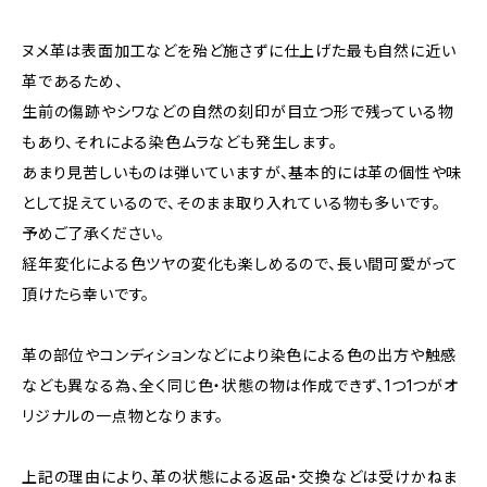
ヌメ革は表面加工などを殆ど施さずに仕上げた最も自然に近い
革であるため、
生前の傷跡やシワなどの自然の刻印が目立つ形で残っている物
もあり、それによる染色ムラなども発生します。
あまり見苦しいものは弾いていますが、基本的には革の個性や味
として捉えているので、そのまま取り入れている物も多いです。
予めご了承ください。
経年変化による色ツヤの変化も楽しめるので、長い間可愛がって
頂けたら幸いです。
革の部位やコンディションなどにより染色による色の出方や触感
なども異なる為、全く同じ色・状態の物は作成できず、1つ1つがオ
リジナルの一点物となります。
上記の理由により、革の状態による返品・交換などは受けかねま