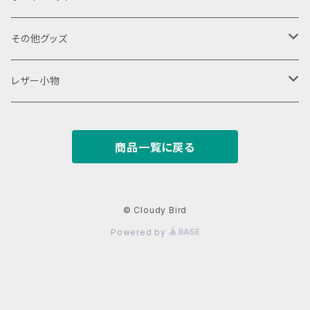
18650用
VAPEデバイス用スリーブ・ケース
ファスナーポーチ
その他グッズ
18350用
iStick Pico 75w
L字ファスナーポーチ
巾着バッグ
Tシャツ
レザー小物
iStick Pico 21700
財布・カード入れ
商品一覧に戻る
Pico Squeeze(ピコンカー)
小銭入れ
キーケース
iStick Pico Plus
カード入れ
キーホルダー
© Cloudy Bird
Powered by
Eleaf Aster
がまぐち
レザーストラップ
dotAIO
パスケース
名刺入れ