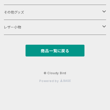
18650用
VAPEデバイス用スリーブ・ケース
ファスナーポーチ
その他グッズ
18350用
iStick Pico 75w
L字ファスナーポーチ
巾着バッグ
Tシャツ
レザー小物
iStick Pico 21700
財布・カード入れ
商品一覧に戻る
Pico Squeeze(ピコンカー)
小銭入れ
キーケース
iStick Pico Plus
カード入れ
キーホルダー
© Cloudy Bird
Powered by
Eleaf Aster
がまぐち
レザーストラップ
dotAIO
パスケース
名刺入れ