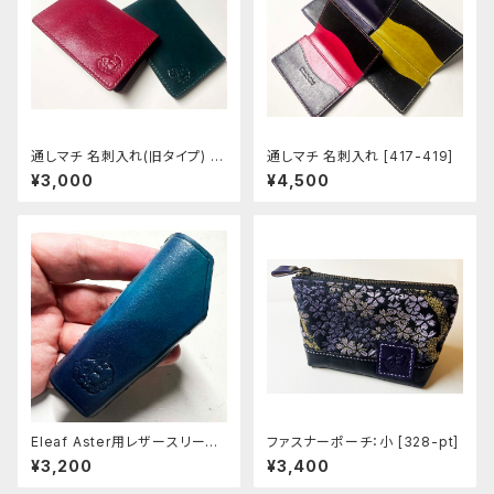
通しマチ 名刺入れ(旧タイプ) [4
通しマチ 名刺入れ [417-419]
15-416]
¥3,000
¥4,500
Eleaf Aster用レザースリーブ
ファスナーポーチ：小 [328-pt]
[397-as]
¥3,200
¥3,400