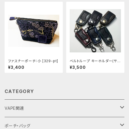
ファスナーポーチ：小 [329-pt]
ベルトループ キーホルダー(サメ
革) 全6色 [437-442]
¥3,400
¥3,500
CATEGORY
VAPE関連
バッテリーケース
ポーチ・バッグ