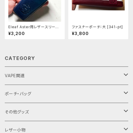
Eleaf Aster用レザースリーブ
ファスナーポーチ：大 [341-pt]
[397-as]
¥3,200
¥3,800
CATEGORY
VAPE関連
バッテリーケース
ポーチ・バッグ
18650用
VAPEデバイス用スリーブ・ケース
ファスナーポーチ
その他グッズ
18350用
iStick Pico 75w
L字ファスナーポーチ
巾着バッグ
Tシャツ
レザー小物