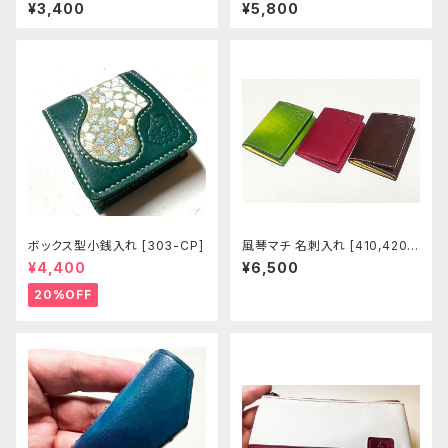
レイ [448]
¥3,400
¥5,800
ボックス型小銭入れ [303-CP]
風琴マチ 名刺入れ [410,420-
421]
¥4,400
¥6,500
20%OFF