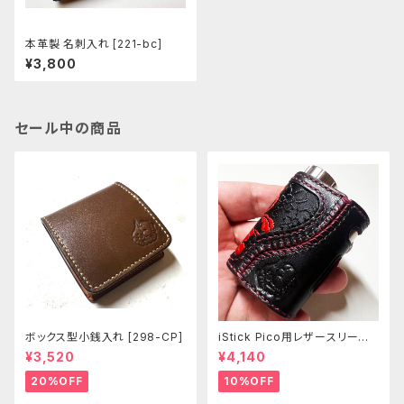
本革製 名刺入れ [221-bc]
¥3,800
セール中の商品
ボックス型小銭入れ [298-CP]
iStick Pico用レザースリーブ
[381-pc]
¥3,520
¥4,140
20%OFF
10%OFF