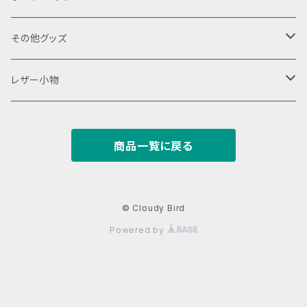
18650用
VAPEデバイス用スリーブ・ケース
ファスナーポーチ
その他グッズ
18350用
iStick Pico 75w
L字ファスナーポーチ
巾着バッグ
Tシャツ
レザー小物
iStick Pico 21700
財布・カード入れ
商品一覧に戻る
Pico Squeeze(ピコンカー)
小銭入れ
キーケース
iStick Pico Plus
カード入れ
キーホルダー
© Cloudy Bird
Powered by
Eleaf Aster
がまぐち
レザーストラップ
dotAIO
パスケース
名刺入れ