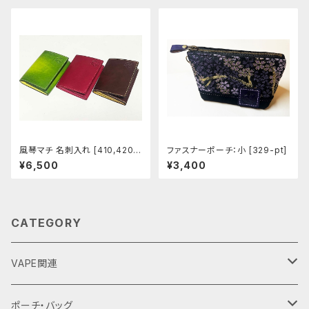
風琴マチ 名刺入れ [410,420-
ファスナーポーチ：小 [329-pt]
421]
¥6,500
¥3,400
CATEGORY
VAPE関連
バッテリーケース
ポーチ・バッグ