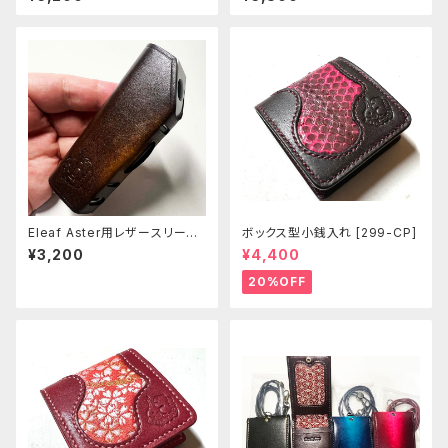
Eleaf Aster用レザースリーブ
ボックス型小銭入れ [299-CP]
[401-as]
¥3,200
¥4,400
20%OFF