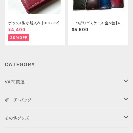
ボックス型小銭入れ [301-CP]
二つ折りパスケース 全5色 [44
3-447]
¥4,400
¥5,500
20%OFF
CATEGORY
VAPE関連
バッテリーケース
ポーチ・バッグ
18650用
VAPEデバイス用スリーブ・ケース
ファスナーポーチ
その他グッズ