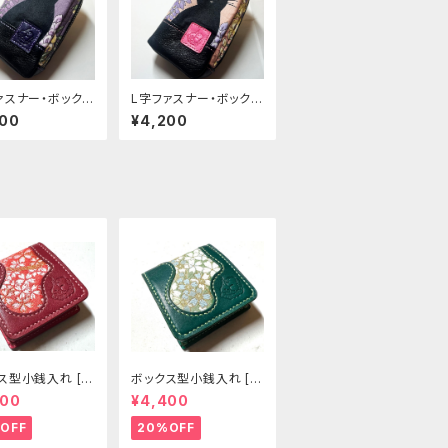
ァスナー・ボックス
L字ファスナー・ボックス
[370-pt]
ポーチ [368-pt]
200
¥4,200
ス型小銭入れ [3
ボックス型小銭入れ [3
]
03-CP]
400
¥4,400
OFF
20%OFF