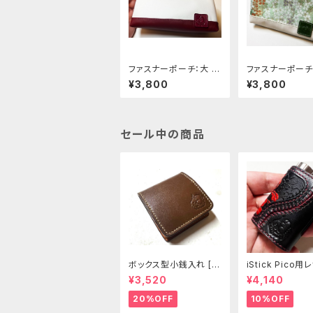
ファスナーポーチ：大 [3
ファスナーポーチ：
41-pt]
38-pt]
¥3,800
¥3,800
セール中の商品
ボックス型小銭入れ [2
iStick Pico
98-CP]
リーブ [381-pc
¥3,520
¥4,140
20%OFF
10%OFF