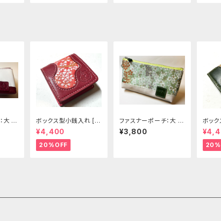
大 [3
ボックス型小銭入れ [3
ファスナーポーチ：大 [3
ボック
01-CP]
38-pt]
04-C
¥4,400
¥3,800
¥4,
20%OFF
20%