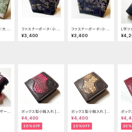
大 [3
ファスナーポーチ：小 [3
ファスナーポーチ：小 [3
L字フ
29-pt]
28-pt]
ポーチ 
¥3,400
¥3,400
¥4,
用レザース
ボックス型小銭入れ [2
ボックス型小銭入れ [3
ボック
]
99-CP]
00-CP]
01-CP
¥4,400
¥4,400
¥4,
20%OFF
20%OFF
20%