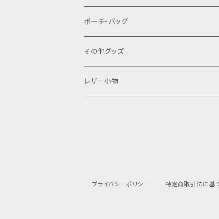
バッテリーケース
ポーチ・バッグ
18650用
VAPEデバイス用スリーブ・ケース
ファスナーポーチ
その他グッズ
18350用
iStick Pico 75w
L字ファスナーポーチ
巾着バッグ
Tシャツ
レザー小物
iStick Pico 21700
財布・カード入れ
Pico Squeeze(ピコンカー)
小銭入れ
キーケース
iStick Pico Plus
カード入れ
キーホルダー
プライバシーポリシー
特定商取引法に基
Eleaf Aster
がまぐち
レザーストラップ
dotAIO