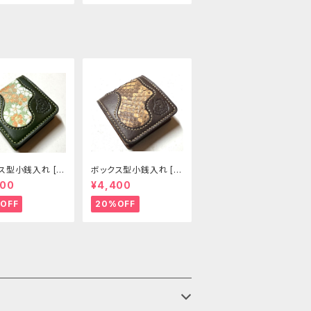
ス型小銭入れ [3
ボックス型小銭入れ [3
P]
00-CP]
400
¥4,400
OFF
20%OFF