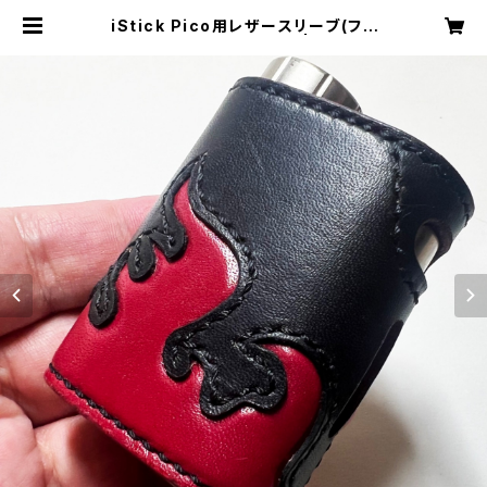
iStick Pico用レザースリーブ(ファ
イアパターン) [362-pc] | Cloudy
Bird