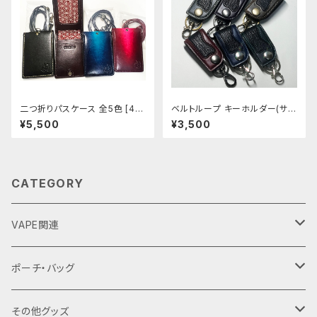
二つ折りパスケース 全5色 [44
ベルトループ キーホルダー(サメ
3-447]
革) 全6色 [437-442]
¥5,500
¥3,500
CATEGORY
VAPE関連
バッテリーケース
ポーチ・バッグ
18650用
VAPEデバイス用スリーブ・ケース
ファスナーポーチ
その他グッズ