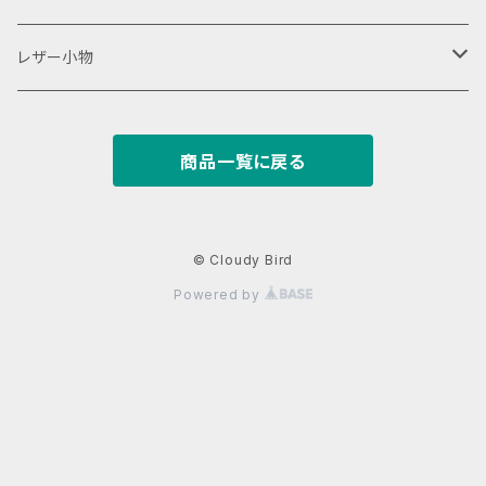
18350用
iStick Pico 75w
L字ファスナーポーチ
巾着バッグ
Tシャツ
レザー小物
iStick Pico 21700
財布・カード入れ
商品一覧に戻る
Pico Squeeze(ピコンカー)
小銭入れ
キーケース
iStick Pico Plus
カード入れ
キーホルダー
© Cloudy Bird
Powered by
Eleaf Aster
がまぐち
レザーストラップ
dotAIO
パスケース
名刺入れ
dotAIO mini
LA PETITE BOX