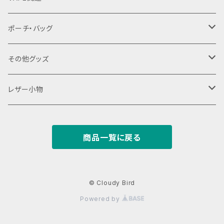
バッテリーケース
ポーチ・バッグ
18650用
VAPEデバイス用スリーブ・ケース
ファスナーポーチ
その他グッズ
18350用
iStick Pico 75w
L字ファスナーポーチ
巾着バッグ
Tシャツ
レザー小物
iStick Pico 21700
財布・カード入れ
商品一覧に戻る
Pico Squeeze(ピコンカー)
小銭入れ
キーケース
iStick Pico Plus
カード入れ
キーホルダー
© Cloudy Bird
Powered by
Eleaf Aster
がまぐち
レザーストラップ