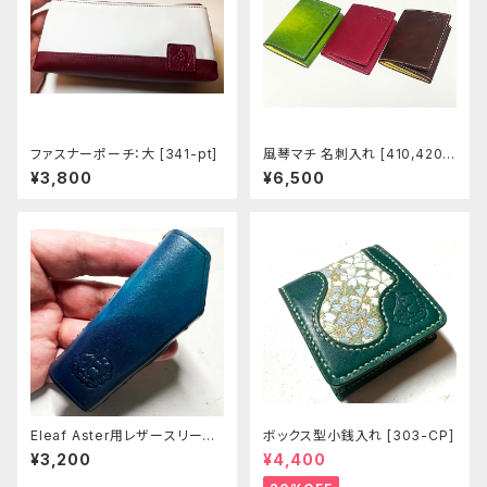
ファスナーポーチ：大 [341-pt]
風琴マチ 名刺入れ [410,420-
421]
¥3,800
¥6,500
Eleaf Aster用レザースリーブ
ボックス型小銭入れ [303-CP]
[397-as]
¥3,200
¥4,400