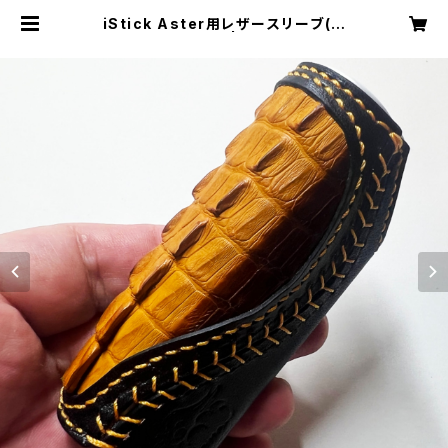
iStick Aster用レザースリーブ(ワ
ニ革) [364-as] | Cloudy Bird