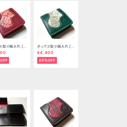
ス型小銭入れ [3
ボックス型小銭入れ [3
]
03-CP]
400
¥4,400
OFF
20%OFF