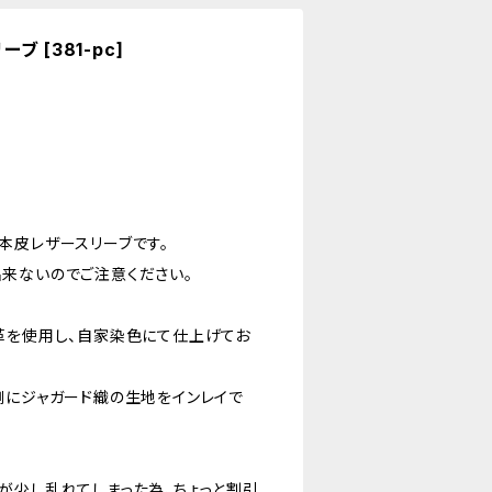
ーブ [381-pc]
5w用の本皮レザースリーブです。
来ないのでご注意ください。
革を使用し、自家染色にて仕上げてお
側にジャガード織の生地をインレイで
が少し乱れてしまった為、ちょっと割引