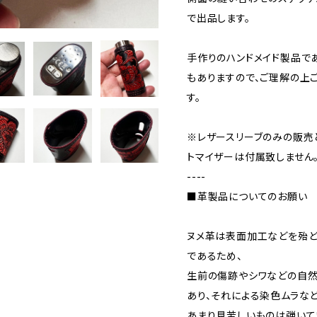
で出品します。
手作りのハンドメイド製品で
もありますので、ご理解の上
す。
※レザースリーブのみの販売
トマイザーは付属致しません
----
■革製品についてのお願い
ヌメ革は表面加工などを殆
であるため、
生前の傷跡やシワなどの自
あり、それによる染色ムラな
あまり見苦しいものは弾いて