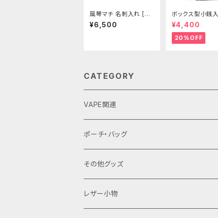
風琴マチ 名刺入れ [41
ボックス型小銭入
0,420-421]
01-CP]
¥6,500
¥4,400
20%OFF
CATEGORY
VAPE関連
バッテリーケース
ポーチ・バッグ
18650用
VAPEデバイス用スリーブ・ケース
ファスナーポーチ
その他グッズ
18350用
iStick Pico 75w
L字ファスナーポーチ
巾着バッグ
Tシャツ
レザー小物