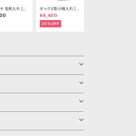
チ 名刺入れ [42
ボックス型小銭入れ [2
]
99-CP]
500
¥4,400
20%OFF