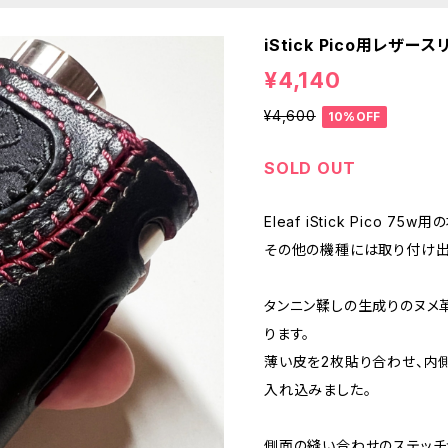
iStick Pico用レザースリ
¥4,140
¥4,600
10%OFF
SOLD OUT
Eleaf iStick Pico 7
その他の機種には取り付け出
タンニン鞣しの生成りのヌメ
ります。
薄い皮を2枚貼り合わせ、内
入れ込みました。
側面の縫い合わせのステッチ