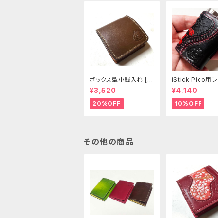
ボックス型小銭入れ [2
iStick Pico
98-CP]
リーブ [381-pc
¥3,520
¥4,140
20%OFF
10%OFF
その他の商品