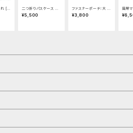
れ [3
二つ折りパスケース 全5
ファスナーポーチ：大 [3
風琴マ
色 [443-447]
38-pt]
2-425
¥5,500
¥3,800
¥6,