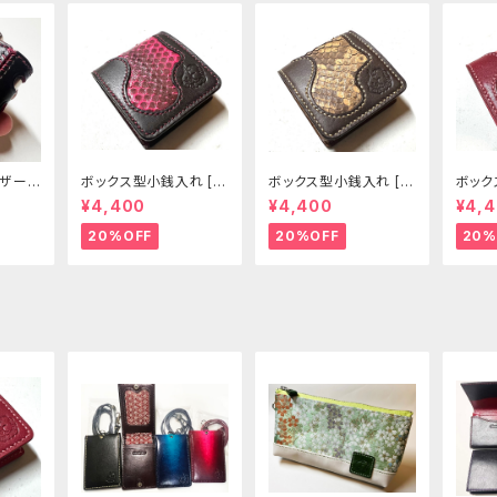
用レザース
ボックス型小銭入れ [2
ボックス型小銭入れ [3
ボック
]
99-CP]
00-CP]
01-CP
¥4,400
¥4,400
¥4,
20%OFF
20%OFF
20%