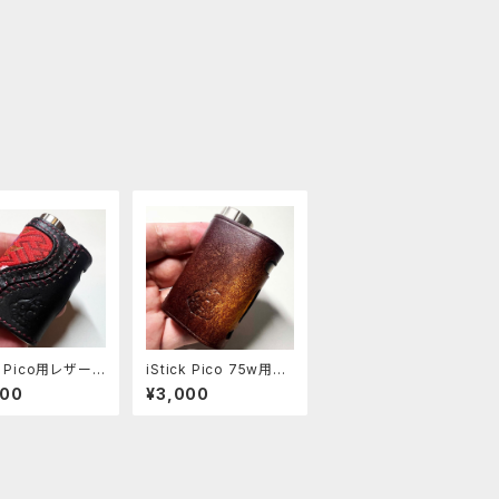
ck Pico用レザース
iStick Pico 75w用レ
[379-pc]
ザースリーブ [407-p
600
¥3,000
c]