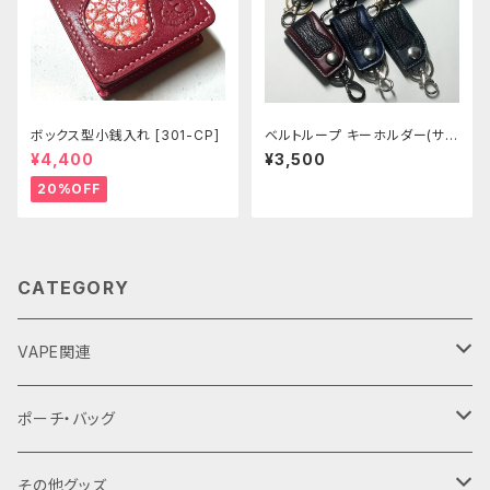
ボックス型小銭入れ [301-CP]
ベルトループ キーホルダー(サメ
革) 全6色 [437-442]
¥4,400
¥3,500
20%OFF
CATEGORY
VAPE関連
バッテリーケース
ポーチ・バッグ
18650用
VAPEデバイス用スリーブ・ケース
ファスナーポーチ
その他グッズ