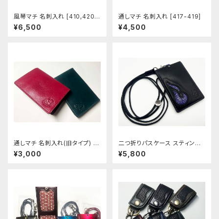
風琴マチ 名刺入れ [410,420-
通しマチ 名刺入れ [417-419]
421]
¥6,500
¥4,500
通しマチ 名刺入れ(旧タイプ) [4
二つ折りパスケース スティング
15-416]
レイ [448]
¥3,000
¥5,800