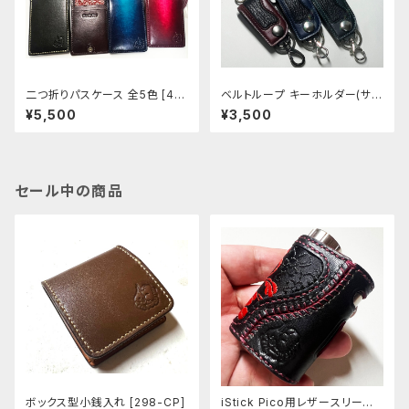
二つ折りパスケース 全5色 [44
ベルトループ キーホルダー(サメ
3-447]
革) 全6色 [437-442]
¥5,500
¥3,500
セール中の商品
ボックス型小銭入れ [298-CP]
iStick Pico用レザースリーブ