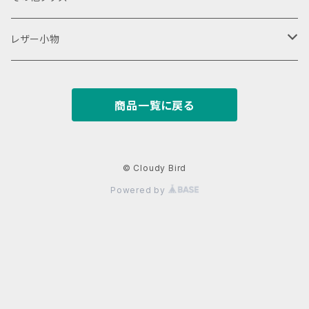
18350用
iStick Pico 75w
L字ファスナーポーチ
巾着バッグ
Tシャツ
レザー小物
iStick Pico 21700
財布・カード入れ
商品一覧に戻る
Pico Squeeze(ピコンカー)
小銭入れ
キーケース
iStick Pico Plus
カード入れ
キーホルダー
© Cloudy Bird
Powered by
Eleaf Aster
がまぐち
レザーストラップ
dotAIO
パスケース
名刺入れ
dotAIO mini