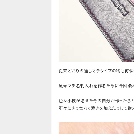
従来どおりの通しマチタイプの物も何個
風琴マチ名刺入れを作るために今回染め
色々小技が増えた今の自分が作ったらど
所々にさり気なく漉きを加えたりして従